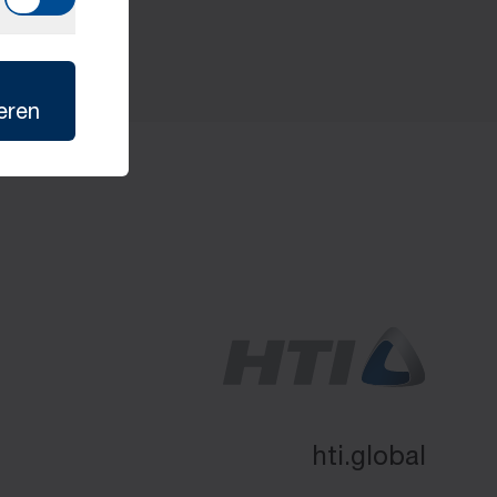
eren
hti.global