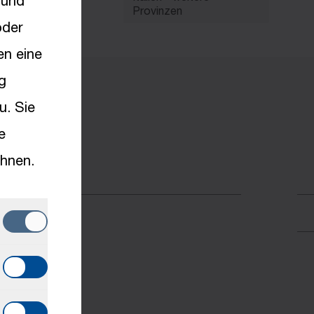
 und
Provinzen
oder
en eine
g
u. Sie
e
hnen.