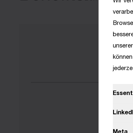
Wir ver
verarb
Browser
besser
unserer
können
jederze
Essenti
Linked
Meta