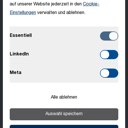
auf unserer Website jederzeit in den
Cookie-
Demand & Stock Planner (w/m/d)
Einstellungen
verwalten und ablehnen.
English
IT, Sterzing
Deutsch
LEITNER
Essentiell
Mehr erfahren
Italiano
LinkedIn
Français
Metallfacharbeiter (w/m/d)
Meta
IT, Sterzing
Slovenčina
PRINOTH
Alle ablehnen
Mehr erfahren
Auswahl speichern
Produktionsmonteur (w/m/d)