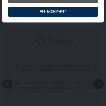
Benefits können je nach Standort und Stelle
Alle akzeptieren
variieren.
HTI College
Berufliche und persönliche Weiterbildung - von
Projektmanagement bis zum Schwimmkurs
Förderung individueller Entwicklungswege durch
interne und externe Kurse und Weiterbildungen