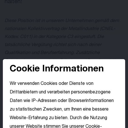
halten!
Diese Position ist in unserem Unternehmen gemäß dem
nationalen Kollektivvertrag der Metallindustrie (CNEL-
Kodex: C011) in der Kategorie C3 eingestuft. Die
tatsächliche Vergütung richtet sich nach deiner
Qualifikation und Berufserfahrung. Zusätzliche
Gehaltselemente, variable Prämien und Benefits erhöhen
Cookie Informationen
deine Gesamtvergütung marktkonform.
Wir verwenden Cookies oder Dienste von
Drittanbietern und verarbeiten personenbezogene
LEITNER
LEIT­NER
ist einer der welt­weit führenden Entwickler und
Daten wie IP-Adressen oder Browserinformationen
Produzenten von seil­gezogenen Personen­trans­port­
zu statistischen Zwecken, um Ihnen eine bessere
systemen. High-Tech Lösungen und innovatives Design
Website-Erfahrung zu bieten. Durch die Nutzung
Wähle deine
von LEIT­NER schaffen die Voraus­setzungen für eine kom­
unserer Website stimmen Sie unserer Cookie-