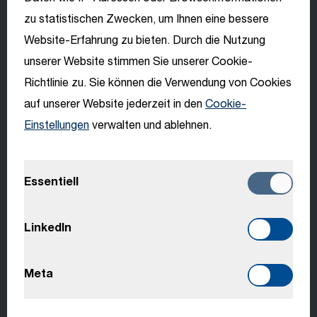
Bewerbung wird für die Brands LEITNER,
zu statistischen Zwecken, um Ihnen eine bessere
PRINOTH, DEMACLENKO geprüft.
Website-Erfahrung zu bieten. Durch die Nutzung
Wähle deine
unserer Website stimmen Sie unserer Cookie-
Sprache
Sende uns einfach deine Initiativbewerbung
zu und wir melden uns bei dir.
Richtlinie zu. Sie können die Verwendung von Cookies
auf unserer Website jederzeit in den
Cookie-
Wir freuen uns auf deine Bewerbung
Einstellungen
verwalten und ablehnen.
English
Deutsch
Essentiell
Offene Stellen
Jetzt bewerben
Italiano
LinkedIn
Français
Meta
Slovenčina