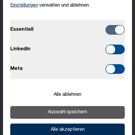
Offene Stellen
Jetzt bewerben
Einstellungen
verwalten und ablehnen.
English
Deutsch
Essentiell
Italiano
LinkedIn
Français
Meta
Slovenčina
Benefits
Alle ablehnen
Benefits können je nach Standort und Stelle
Auswahl speichern
variieren.
Alle akzeptieren