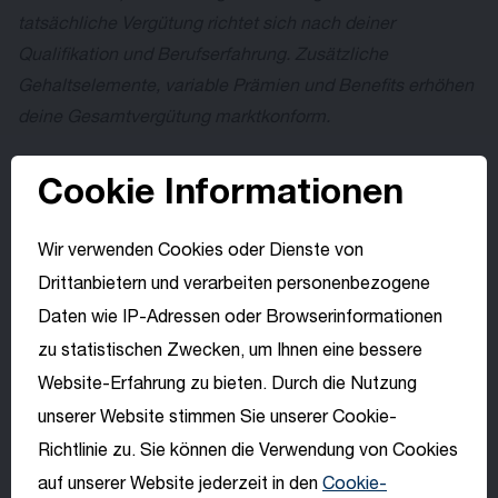
tatsächliche Vergütung richtet sich nach deiner
Qualifikation und Berufserfahrung. Zusätzliche
Gehaltselemente, variable Prämien und Benefits erhöhen
deine Gesamtvergütung marktkonform.
Cookie Informationen
DEMACLENKO
DEMACLENKO
er­mög­licht, als ei­nes der füh­ren­den Un­ter­
Wir verwenden Cookies oder Dienste von
neh­men für Be­schnei­ungs­an­la­gen, die Schnee­si­cher­heit
Drittanbietern und verarbeiten personenbezogene
von Win­ter­sport­ge­bie­ten welt­weit. Durch ste­ti­ge In­no­va­
Daten wie IP-Adressen oder Browserinformationen
tion wer­den im­mer res­sour­cen­-ef­fi­zien­te­re und um­welt­be­
zu statistischen Zwecken, um Ihnen eine bessere
wuss­te­re Lö­sun­gen ent­wick­elt.
Website-Erfahrung zu bieten. Durch die Nutzung
Wähle deine
unserer Website stimmen Sie unserer Cookie-
Sprache
Richtlinie zu. Sie können die Verwendung von Cookies
auf unserer Website jederzeit in den
Cookie-