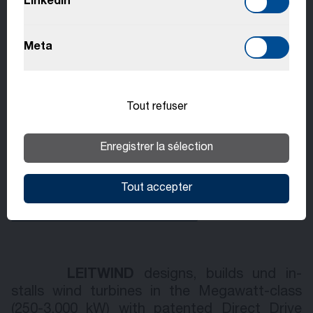
En savoir plus
LinkedIn
Français
Meta
Slovenčina
Tu n’as pas trouvé l’offre d’emploi que tu
Tout refuser
cherchais? Il suffit de postuler en ligne. Ta
candidature sera examinée au niveau du
Enregistrer la sélection
groupe.
Tout accepter
Candidature spontanée
LEITWIND
de­signs, builds und in­
stalls wind tur­bines in the Meg­a­watt-class
(250-3,000 kW) with pat­ent­ed Di­rect Drive