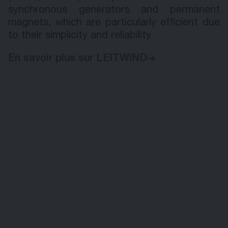
syn­chro­nous gen­er­a­tors and per­ma­nent
mag­nets, which are par­ti­cu­lar­ly ef­fi­cient due
to their sim­pli­ci­ty and re­lia­bi­li­ty.
En savoir plus sur LEITWIND