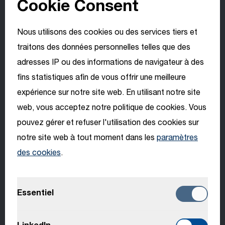
Cookie Consent
POSTES CHEZ PRINOTH | HTI GROUP
Nous utilisons des cookies ou des services tiers et
En savoir plus
traitons des données personnelles telles que des
adresses IP ou des informations de navigateur à des
Technicien de maintenance SAV - Pyrénées
fins statistiques afin de vous offrir une meilleure
expérience sur notre site web. En utilisant notre site
FR, Montmélian
Choisis ta
web, vous acceptez notre politique de cookies. Vous
langue
POSTES CHEZ PRINOTH | HTI GROUP
pouvez gérer et refuser l'utilisation des cookies sur
En savoir plus
notre site web à tout moment dans les
paramètres
des cookies
.
English
Candidature spontanée France
Deutsch
FR, Montmélian
Essentiel
PLUSIEURS ENTREPRISES
Italiano