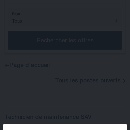
Pays
Tous
Rechercher les offres
Page d’accueil
Tous les postes ouverts
Technicien de maintenance SAV
FR, Montmélian