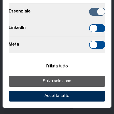
Essenziale
Deutsch
Italiano
LinkedIn
Français
Meta
Benefits
Slovenčina
Rifiuta tutto
I benefit possono variare a seconda della
sede e della posizione.
Salva selezione
Accetta tutto
HTI College