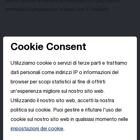
premi variabili e benefit aumenteranno il pacchetto
retributivo complessivo in linea con il mercato.
LEITNER
LEITNER
è uno dei lea­der mon­di­a­li nel­lo svi­lup­po e nel­la
Cookie Consent
pro­du­zio­ne di im­pi­an­ti a fu­ne per il tras­por­to di per­so­ne. Le
so­lu­zio­ni al­ta­men­te tec­no­lo­gi­che e il de­sign in­no­va­ti­vo di
Utilizziamo cookie o servizi di terze parti e trattiamo
LEI­TNER cre­a­no le con­di­zio­ni per un tras­por­to di per­so­ne
dati personali come indirizzi IP o informazioni del
con­for­te­vo­le e ri­spet­to­so dell'am­bien­te.
browser per scopi statistici al fine di offrirti
un'esperienza migliore sul nostro sito web.
Scegli la tua
Utilizzando il nostro sito web, accetti la nostra
lingua
politica sui cookie. Puoi gestire e rifiutare l'uso dei
Posizioni aperte
Candidati ora
cookie sul nostro sito web in qualsiasi momento nelle
impostazioni dei cookie
.
English