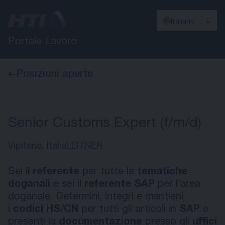
Italiano
Portale Lavoro
Posizioni aperte
Senior Customs Expert (f/m/d)
Vipiteno, Italia
LEITNER
Sei il
referente
per tutte le
tematiche
doganali
e sei il
referente SAP
per l’area
doganale. Determini, integri e mantieni
i
codici HS/CN
per tutti gli articoli in
SAP
e
presenti la
documentazione
presso gli
uffici