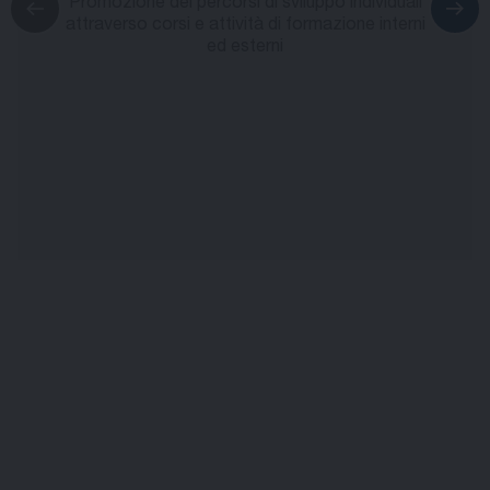
Promozione dei percorsi di sviluppo individuali
attraverso corsi e attività di formazione interni
ed esterni