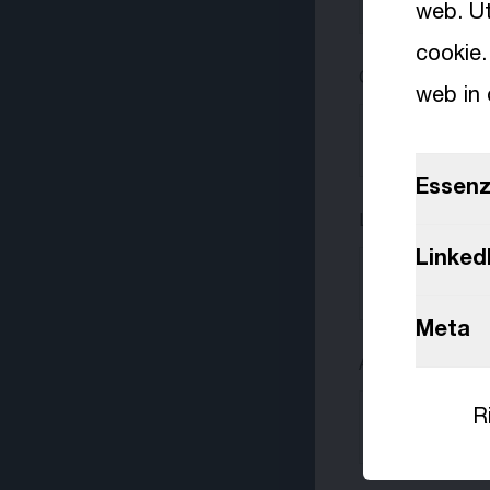
+00
web. Ut
cookie.
Curriculum vitae
web in 
Essenz
Lettera di prese
Linked
Meta
Altri file
R