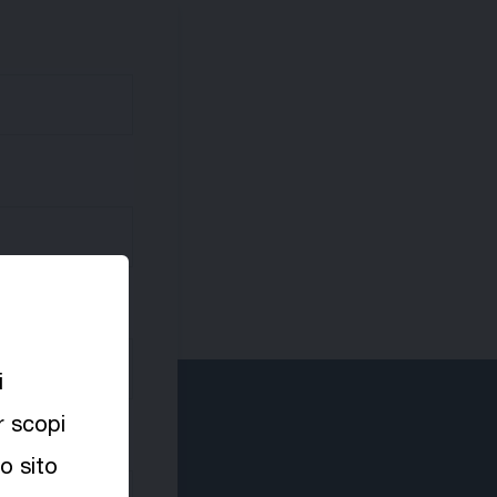
i
r scopi
ro sito