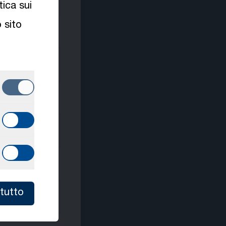
tica sui
 sito
tutto