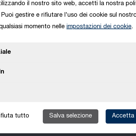
ilizzando il nostro sito web, accetti la nostra poli
lingua
 Puoi gestire e rifiutare l'uso dei cookie sul nostro
qualsiasi momento nelle
impostazioni dei cookie
.
English
Carica file (max. 10 MB)
Deutsch
iale
ntazione
Italiano
In
Carica file (max. 10 MB)
ifiuta tutto
Salva selezione
Accetta 
Carica più file (max. 10 MB)