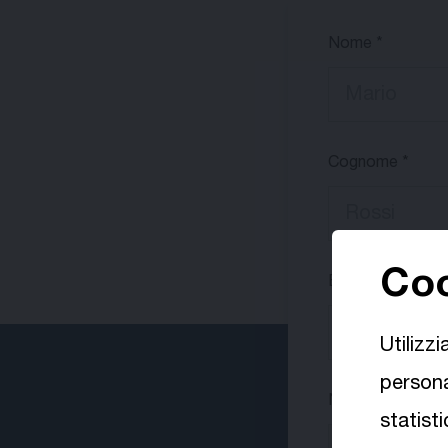
Nome
Cognome
Coo
Email
Utilizz
persona
Numero di telef
statisti