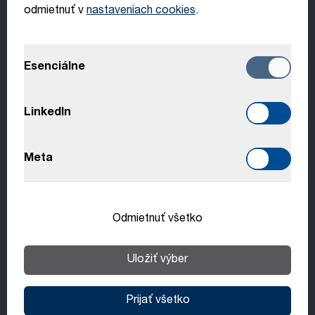
odmietnuť v
nastaveniach cookies
.
English
Nenašiel si ponuku, ktorú si hľadal?
Esenciálne
Jednoducho sa prihlás online. Tvoja žiadosť
Deutsch
bude preskúmaná na úrovni celej skupiny
Italiano
LinkedIn
Všeobecná žiadosť
Français
Meta
Slovenčina
DEMACLENKO
, Lea­der v ob­las­ti
Odmietnuť všetko
sys­té­my zas­ne­žo­va­nia, za­bez­pe­ču­je sneh v
ob­las­tiach zim­ných šport­ov na ce­lom sve­te.
Uložiť výber
Ne­us­tá­le in­o­vá­cie u­mož­ňu­jú stá­le účin­nej­šie a
eko­lo­gic­kej­šie rie­še­nia.
Prijať všetko
Zistite viac o DEMACLENKO