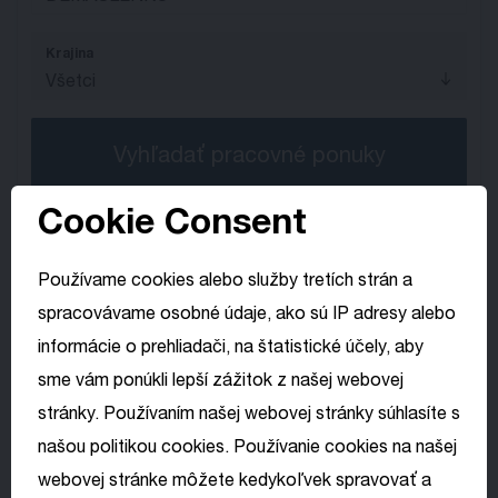
Krajina
Všetci
Vyhľadať pracovné ponuky
Cookie Consent
Domovská stránka
Používame cookies alebo služby tretích strán a
Všetky otvorené pozície
spracovávame osobné údaje, ako sú IP adresy alebo
informácie o prehliadači, na štatistické účely, aby
sme vám ponúkli lepší zážitok z našej webovej
Vyber si svoj
Žiadne výsledky
stránky. Používaním našej webovej stránky súhlasíte s
jazyk
našou politikou cookies. Používanie cookies na našej
webovej stránke môžete kedykoľvek spravovať a