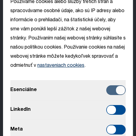
Používame cookies alebo služby tretích strán a
spracovávame osobné údaje, ako sú IP adresy alebo
Krajina
informácie o prehliadači, na štatistické účely, aby
Francúzsko
sme vám ponúkli lepší zážitok z našej webovej
Vyber si svoj
stránky. Používaním našej webovej stránky súhlasíte s
Vyhľadať pracovné ponuky
jazyk
našou politikou cookies. Používanie cookies na našej
webovej stránke môžete kedykoľvek spravovať a
odmietnuť v
nastaveniach cookies
.
Domovská stránka
English
Všetky otvorené pozície
Esenciálne
Deutsch
Italiano
LinkedIn
Žiadne výsledky
Français
Meta