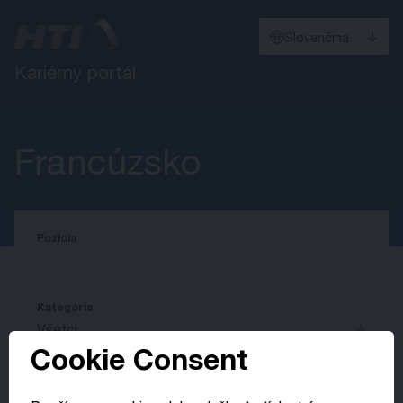
Slovenčina
Kariérny portál
Francúzsko
Pozícia
Kategória
Všetci
Cookie Consent
Spoločnosť
Všetci