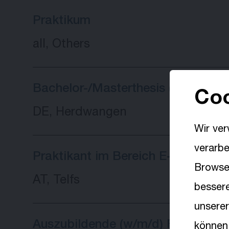
Praktikum
all, Others
Bachelor-/Masterthesis (w/m/d)
Coo
DE, Herdwangen
Wir ver
verarb
Praktikant im Bereich E-Commerc
Browser
AT, Telfs
besser
unserer
Auszubildende (w/m/d) Fachkraft f
können