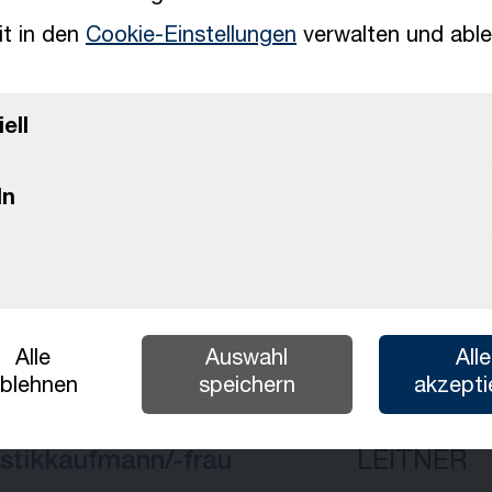
it in den
Cookie-Einstellungen
verwalten und able
Deutsch
Italiano
ell
PRINOTH
Français
In
Slovenčina
MEHRERE
UNTERNE
Alle
Auswahl
Alle
blehnen
speichern
akzepti
istikkaufmann/-frau
LEITNER