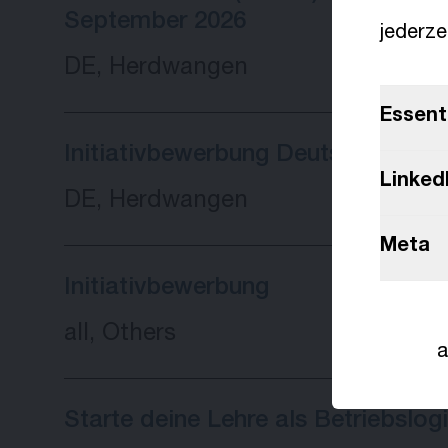
September 2026
jederze
DE, Herdwangen
Essenti
Initiativbewerbung Deutschland
Linked
DE, Herdwangen
Meta
Initiativbewerbung
all, Others
a
Starte deine Lehre als Betriebslog