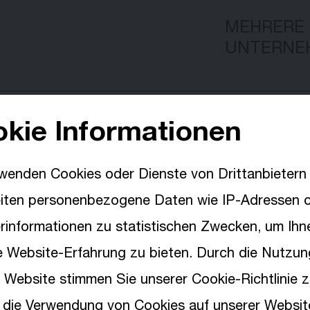
MEHRERE
UNTERNE
PRINOTH
kie Informationen
wenden Cookies oder Dienste von Drittanbietern
eiten personenbezogene Daten wie IP-Adressen 
e (w/m/d)
PRINOTH
Wähle deine
informationen zu statistischen Zwecken, um Ihn
Sprache
e Website-Erfahrung zu bieten. Durch die Nutzun
 Website stimmen Sie unserer Cookie-Richtlinie z
ür Lagerlogistik ab
PRINOTH
 die Verwendung von Cookies auf unserer Websit
English